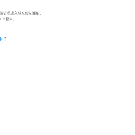
级管理进入域名控制面板。
ＩＰ指向。
用？