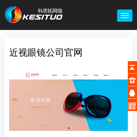
近视眼镜公司官网