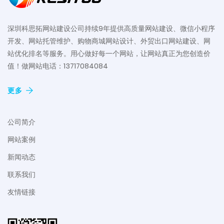
深圳科思拓网站建设公司持续9年提供高质量网站建设、微信小程序
开发、网站托管维护、购物商城网站设计、外贸出口网站建设、网
站优化排名等服务。用心做好每一个网站，让网站真正为您创造价
值！做网站电话：13717084084
更多
公司简介
网站案例
新闻动态
联系我们
友情链接