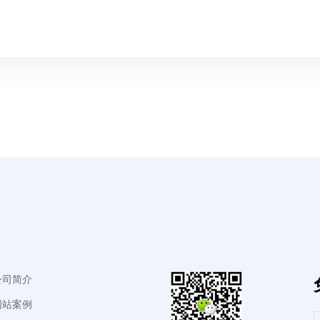
公司简介
网站案例