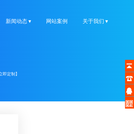
新闻动态 ▾
网站案例
关于我们 ▾
立即定制】