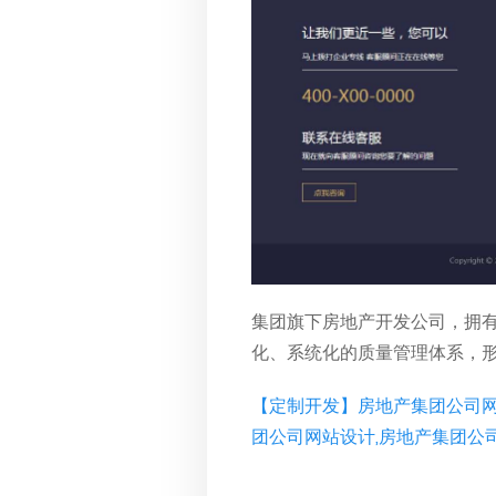
集团旗下房地产开发公司，拥
化、系统化的质量管理体系，
【定制开发】房地产集团公司网
团公司网站设计,房地产集团公