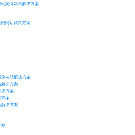
网站案例网站解决方案
案例网站解决方案
案例网站解决方案
站解决方案
解决方案
决方案
站解决方案
方案