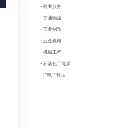
商业服务
交通物流
工业制造
五金机电
机械工程
石油化工能源
IT电子科技