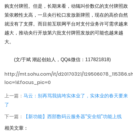
购支付牌照。但是，长期来看，动辄叫价数亿的支付牌照政
策依赖性太高，一旦央行松口发放新牌照，现在的高价自然
就没有了支撑。而目前互联网平台对支付业务许可需求越来
越大，推动央行开放第六批支付牌照发放的可能也越来越
大。
(文/于斌 潮起创始人，QQ&微信：117821818)
http://mt.sohu.com/it/d20170321/129506078_115386.s
loc=1&focus_pic=0
上一篇：
马云：别再骂我搞垮实体业了，实体业的春天要来
了
下一篇：
【新功能】西部数码云服务器“安全组”功能上线
相关文章：